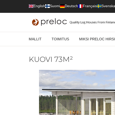
Skip to content
English
Suomi
Deutsch
Français
Svensk
MALLIT
TOIMITUS
MIKSI PRELOC HIRS
KUOVI 73M²