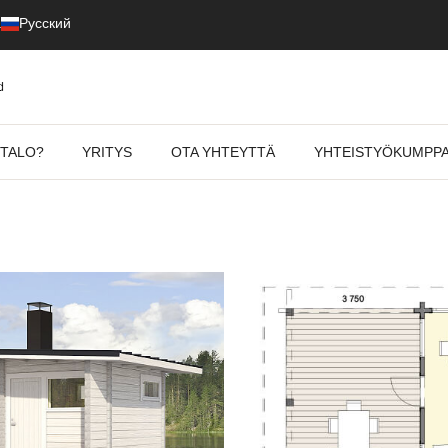
a
Русский
ITALO?
YRITYS
OTA YHTEYTTÄ
YHTEISTYÖKUMPPA