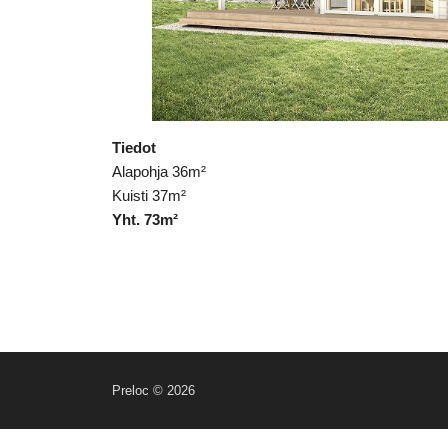
Tiedot
Alapohja 36m²
Kuisti 37m²
Yht. 73m²
Preloc © 2026